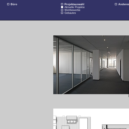
Büro
Projektauswahl
Andere
Aktuelle Projekte
Wettbewerbe
Gebautes